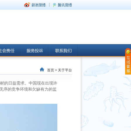
首页
>
关于平台
材的日益需求。中国现在出现许
无序的竞争环境和欠缺有力的监