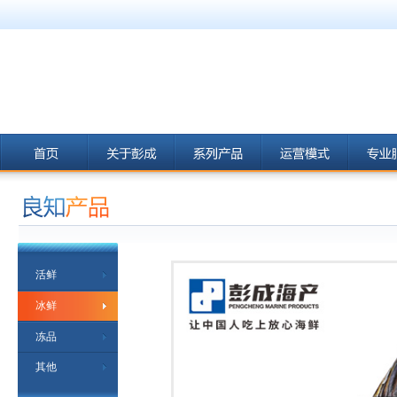
活鲜
冰鲜
冻品
其他